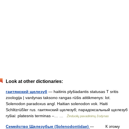
Look at other dictionaries:
гаитянский щелезуб
— haitinis plyšiadantis statusas T sritis
zoologija | vardynas taksono rangas rūšis atitikmenys: lot.
Solenodon paradoxus angl. Haitian solenodon vok. Haiti
Schlitzrüßler rus. гаитянский щелезуб; парадоксальный щелезуб
ryšiai: platesnis terminas –… …
Žinduolių pavadinimų žodynas
Семейство Щелезубые (Solenodontidae)
— К этому