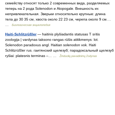
семейству относят только 2 современных вида, разделяемых
теперь на 2 рода Solenodon и Atopogale. Внешность их
непривлекательная. Зверьки относительно крупные: длина
тела до 30 35 см, хвоста около 22 23 см, черепа около 9 см.…
…
Биологическая энциклопедия
Haiti-Schlitzrüßler
— haitinis plyšiadantis statusas T sritis
zoologija | vardynas taksono rangas rūšis atitikmenys: lot.
Solenodon paradoxus angl. Haitian solenodon vok. Haiti
Schlitzrüßler rus. гаитянский щелезуб; парадоксальный щелезуб
ryšiai: platesnis terminas –… …
Žinduolių pavadinimų žodynas