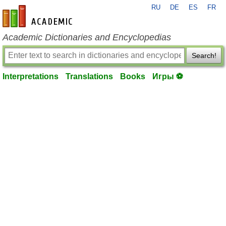
RU
DE
ES
FR
en-academic.com
Academic Dictionaries and Encyclopedias
Search!
Interpretations
Translations
Books
Игры ⚽