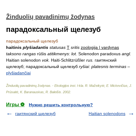
Žinduolių pavadinimų žodynas
парадоксальный щелезуб
парадоксальный щелезуб
haitinis
plyšiadantis
statusas
T
sritis
zoologija | vardynas
taksono rangas
rūšis
atitikmenys
:
lot.
Solenodon paradoxus
angl.
Haitian solenodon
vok.
Haiti-Schlitzrüßler
rus.
гаитянский
щелезуб; парадоксальный щелезуб
ryšiai
:
platesnis terminas
–
plyšiadančiai
Žinduolių pavadinimų žodynas. - Ekologijos inst. l-kla
.
R. Mažeikytė, E. Mickevičius, J.
Prūsaitė, K. Baranauskas, R. Baleišis
.
2002
.
Игры ⚽
Нужно решить контрольную?
гаитянский щелезуб
Haitian solenodons