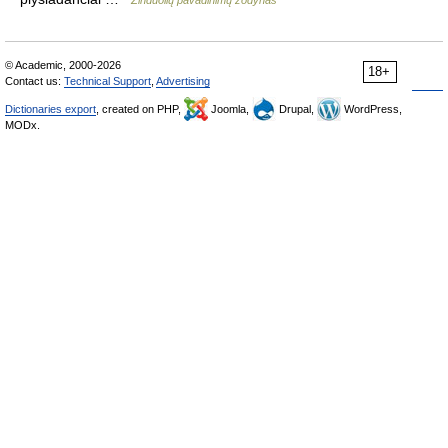
Žinduolių pavadinimų žodynas
© Academic, 2000-2026
18+
Contact us:
Technical Support
,
Advertising
Dictionaries export
, created on PHP,
Joomla,
Drupal,
WordPress,
MODx.