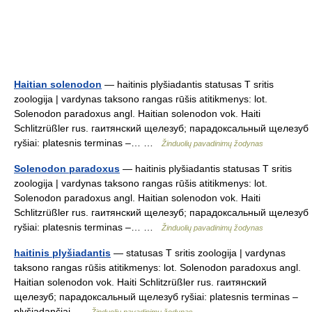
Haitian solenodon
— haitinis plyšiadantis statusas T sritis
zoologija | vardynas taksono rangas rūšis atitikmenys: lot.
Solenodon paradoxus angl. Haitian solenodon vok. Haiti
Schlitzrüßler rus. гаитянский щелезуб; парадоксальный щелезуб
ryšiai: platesnis terminas –… …
Žinduolių pavadinimų žodynas
Solenodon paradoxus
— haitinis plyšiadantis statusas T sritis
zoologija | vardynas taksono rangas rūšis atitikmenys: lot.
Solenodon paradoxus angl. Haitian solenodon vok. Haiti
Schlitzrüßler rus. гаитянский щелезуб; парадоксальный щелезуб
ryšiai: platesnis terminas –… …
Žinduolių pavadinimų žodynas
haitinis plyšiadantis
— statusas T sritis zoologija | vardynas
taksono rangas rūšis atitikmenys: lot. Solenodon paradoxus angl.
Haitian solenodon vok. Haiti Schlitzrüßler rus. гаитянский
щелезуб; парадоксальный щелезуб ryšiai: platesnis terminas –
plyšiadančiai …